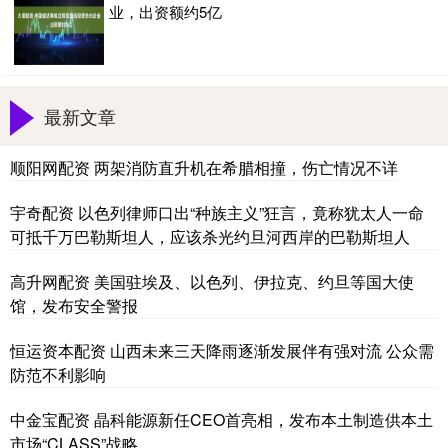
业，出资额约5亿
最新文章
顺阳网配资 两架消防直升机在希腊相撞，伤亡情况不详
宇奇配资 以色列律师口出“种族主义”狂言，竟称犹太人一命
可抵千万巴勒斯坦人，应该杀光约旦河西岸的巴勒斯坦人
高升网配资 美国驻埃及、以色列、伊拉克、约旦等国大使
馆，发布安全警报
恒运资本配资 山西未来三天降雨逐渐发展伴有强对流 公众需
防范不利影响
中金宝配资 晶科能源新任CEO首亮相，发布本土制造供本土
市场“CLASS”战略