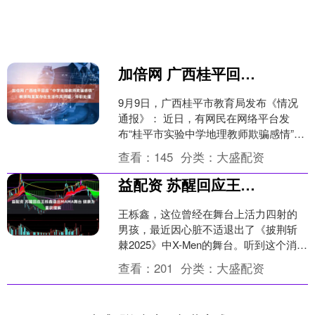
加倍网 广西桂平回应“中学地理教师欺骗感情”：教师陶某某存在生活作风问题，停职处理
9月9日，广西桂平市教育局发布《情况
通报》： 近日，有网民在网络平台发
布“桂平市实验中学地理教师欺骗感情”的
相关信息，我局高度重视，迅速派出工
查看：
145
分类：
大盛配资
作组进行核查。经核....
益配资 苏醒回应王栎鑫退出MAMA舞台 健康为重获理解
王栎鑫，这位曾经在舞台上活力四射的
男孩，最近因心脏不适退出了《披荆斩
棘2025》中X-Men的舞台。听到这个消
息，不少粉丝表示心疼，但大家都理解
查看：
201
分类：
大盛配资
他为了身体健康做....