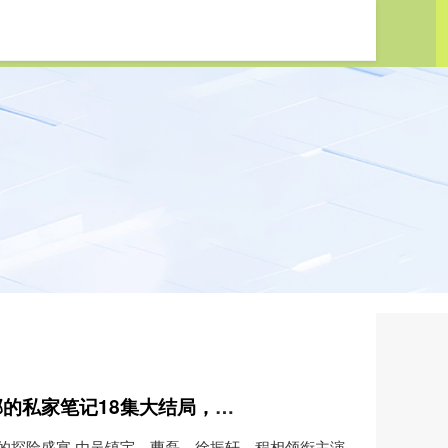
好牛168配资 意犹未尽，吴邪的私家笔记18集大结局，是今年看过最高能结局
的探险盛宴 由吴镇宇、曹磊、徐振轩、程相领衔主演