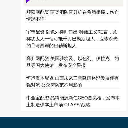
顺阳网配资 两架消防直升机在希腊相撞，伤亡
情况不详
宇奇配资 以色列律师口出“种族主义”狂言，竟
称犹太人一命可抵千万巴勒斯坦人，应该杀光
约旦河西岸的巴勒斯坦人
高升网配资 美国驻埃及、以色列、伊拉克、约
旦等国大使馆，发布安全警报
恒运资本配资 山西未来三天降雨逐渐发展伴有
强对流 公众需防范不利影响
中金宝配资 晶科能源新任CEO首亮相，发布本
土制造供本土市场“CLASS”战略