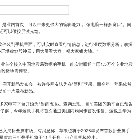
机，是业内首次，可以带来更强大的编辑能力，“像电脑一样多窗口”。同
还可以做投屏激光笔。
融软件装到手机里面，可以实时查看行情信息，进行深度数据分析，掌握
叠屏堪称炒股神器，用大屏看大盘，祝大家赚大钱。”
行业首个接入中国地震局数据的手机，能实时联通全国1.5万个专业地震
的秒级地震预警。
召开新品发布会，被许多网友认为在“硬刚”苹果。而今年，苹果依然
提前一周发布新品。
家电商平台开始为“首销”预热。查询发现，目前美团闪购平台已预告
口。据了解，今年这款手机将首次通过美团闪购同步首发销售。这也是华为
入局折叠屏市场。有消息称，苹果也将于2026年发布首款折叠屏手
星首款三折叠手机将于11月开售，但产量规模较小。