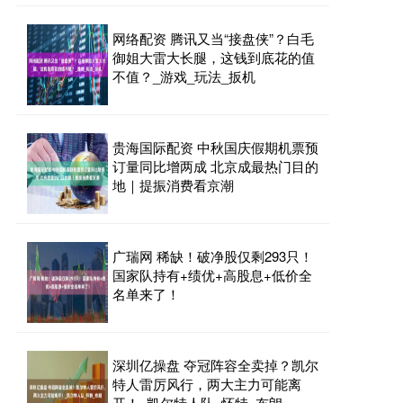
网络配资 腾讯又当“接盘侠”？白毛
御姐大雷大长腿，这钱到底花的值
不值？_游戏_玩法_扳机
贵海国际配资 中秋国庆假期机票预
订量同比增两成 北京成最热门目的
地｜提振消费看京潮
广瑞网 稀缺！破净股仅剩293只！
国家队持有+绩优+高股息+低价全
名单来了！
深圳亿操盘 夺冠阵容全卖掉？凯尔
特人雷厉风行，两大主力可能离
开！_凯尔特人队_怀特_布朗