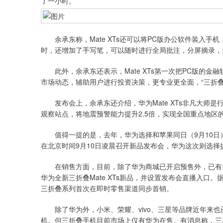
了一小时。
余承东称，Mate XTs还可以将PC版办公软件装入手
时，还增加了手写笔，可以随时进行全局批注，分屏摘录，
此外，余承东还表示，Mate XTs第一次把PC版的金
市场动态，辅助用户进行投资决策，更专业更全面，“三折
发布会上，余承东还介绍，华为Mate XTs非凡大师是
观察站点，将地震预警能力提升2.5倍，实现全国重点地区
值得一提的是，去年，华为选择和苹果同日（9月10日）
在北京时间9月10日凌晨召开新品发布会，华为这次则选择
在销售方面，目前，除了华为商城已开启预售外，已有多
华为全新三折叠Mate XTs新品，并设置发布会直播入
三折叠系列首次在即时零售渠道同步首销。
除了华为外，小米、荣耀、vivo、三星等品牌近年来也已
机。但三折叠手机目前市场上仅有华为在售。有消息称，三