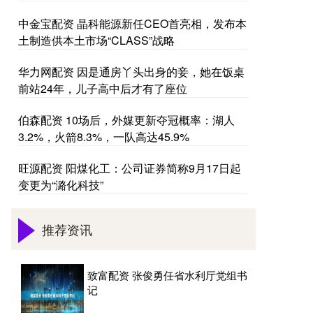
中金宝配资 晶科能源新任CEO首亮相，发布本
土制造供本土市场“CLASS”战略
华力网配资 因是通房丫头出身的妾，她在饭桌
前站24年，儿子高中后才有了座位
伯森配资 10场后，外媒更新夺冠概率：湖人
3.2%，火箭8.3%，一队高达45.9%
旺源配资 阳煤化工：公司证券简称9月17日起
变更为“潞化科技”
推荐资讯
致富配资 张俊勇任省水利厅党组书
记