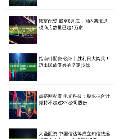
臻富配资 截至8月底，国内离境退
税商店数量已超1万家
指南针配资 锐评丨胜利日大阅兵！
迈出民族复兴的坚定步伐
点搭网配资 电光科技：股东拟合计
减持不超过3%公司股份
大圣配资 中国信达等成立知信致远