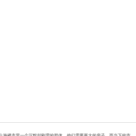
成为上海楼市里一个沉默却刚需的群体，他们需要更大的房子，而当下的市