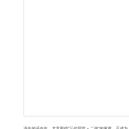
该生的还在生，尤其那些"三代同堂 + 二孩"的家庭，正