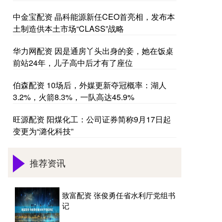
中金宝配资 晶科能源新任CEO首亮相，发布本
土制造供本土市场“CLASS”战略
华力网配资 因是通房丫头出身的妾，她在饭桌
前站24年，儿子高中后才有了座位
伯森配资 10场后，外媒更新夺冠概率：湖人
3.2%，火箭8.3%，一队高达45.9%
旺源配资 阳煤化工：公司证券简称9月17日起
变更为“潞化科技”
推荐资讯
致富配资 张俊勇任省水利厅党组书
记